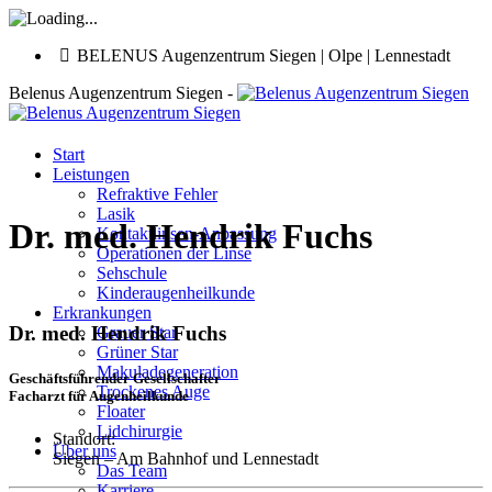
BELENUS Augenzentrum Siegen | Olpe | Lennestadt
Belenus Augenzentrum Siegen -
Start
Leistungen
Refraktive Fehler
Lasik
Dr. med. Hendrik Fuchs
Kontaktlinsen-Anpassung
Operationen der Linse
Sehschule
Kinderaugenheilkunde
Erkrankungen
Dr. med. Hendrik Fuchs
Grauer Star
Grüner Star
Makuladegeneration
Geschäftsführender Gesellschafter
Trockenes Auge
Facharzt für Augenheilkunde
Floater
Lidchirurgie
Standort:
Über uns
Siegen – Am Bahnhof und Lennestadt
Das Team
Karriere