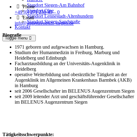
Standort Siegen-Am Bahnhof
Phone
Standort Olpe
+49 [0] 271 230 45 – 0
Standort Lennestadt-Altenhundem
Email
Standort Siegen-Sandstraße
info@augenzentrum-siegen.de
Kontakt
Biografie
Toggle menu
1971 geboren und aufgewachsen in Hamburg.
Studium der Humanmedizin in Freiburg, Marburg und
Heidelberg und Edinburgh
Facharztausbildung an der Universitäts-Augenklinik in
Heidelberg
operative Weiterbildung und oberärztliche Tätigkeit an der
Augenklinik im Allgemeinen Krankenhaus Barmbek (AKB)
in Hamburg
seit 2006 Gesellschafter im BELENUS Augenzentrum Siegen
seit 2009 leitender Arzt und geschäftsführender Gesellschafter
im BELENUS Augenzentrum Siegen
Tätigkeitsschwerpunkte: