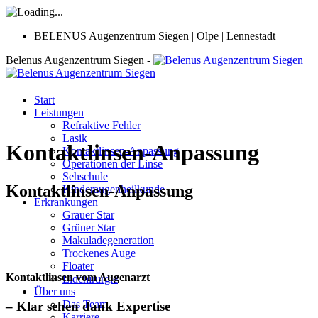
BELENUS Augenzentrum Siegen | Olpe | Lennestadt
Belenus Augenzentrum Siegen -
Start
Leistungen
Refraktive Fehler
Lasik
Kontaktlinsen-Anpassung
Kontaktlinsen-Anpassung
Operationen der Linse
Sehschule
Kontaktlinsen-Anpassung
Kinderaugenheilkunde
Erkrankungen
Grauer Star
Grüner Star
Makuladegeneration
Trockenes Auge
Floater
Kontaktlinsen vom Augenarzt
Lidchirurgie
Über uns
Das Team
– Klar sehen dank
Expertise
Karriere