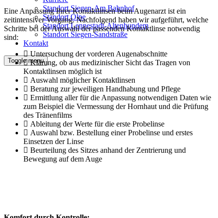
Standort Siegen-Am Bahnhof
Eine Anpassung Ihrer Kontaktlinsen beim Augenarzt ist ein
Standort Olpe
zeitintensiver Vorgang. Nachfolgend haben wir aufgeführt, welche
Standort Lennestadt-Altenhundem
Schritte bei der Auswahl der passenden Kontaktlinse notwendig
Standort Siegen-Sandstraße
sind:
Kontakt
Untersuchung der vorderen Augenabschnitte
Toggle menu
Klärung, ob aus medizinischer Sicht das Tragen von
Kontaktlinsen möglich ist
Auswahl möglicher Kontaktlinsen
Beratung zur jeweiligen Handhabung und Pflege
Ermittlung aller für die Anpassung notwendigen Daten wie
zum Beispiel die Vermessung der Hornhaut und die Prüfung
des Tränenfilms
Ableitung der Werte für die erste Probelinse
Auswahl bzw. Bestellung einer Probelinse und erstes
Einsetzen der Linse
Beurteilung des Sitzes anhand der Zentrierung und
Bewegung auf dem Auge
Komfort durch Kontrolle: