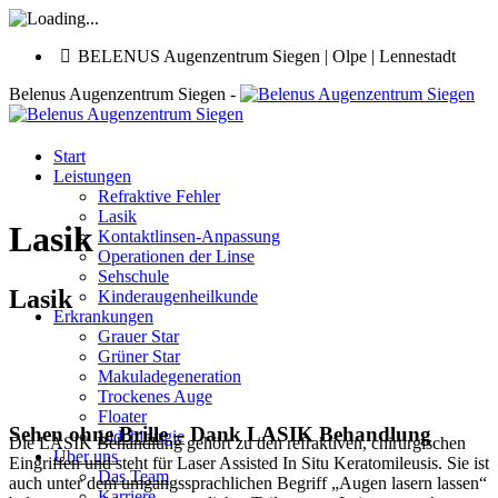
BELENUS Augenzentrum Siegen | Olpe | Lennestadt
Belenus Augenzentrum Siegen -
Start
Leistungen
Refraktive Fehler
Lasik
Lasik
Kontaktlinsen-Anpassung
Operationen der Linse
Sehschule
Lasik
Kinderaugenheilkunde
Erkrankungen
Grauer Star
Grüner Star
Makuladegeneration
Trockenes Auge
Floater
Sehen ohne Brille – Dank
LASIK
Behandlung
Lidchirurgie
Die LASIK Behandlung gehört zu den refraktiven, chirurgischen
Über uns
Eingriffen und steht für Laser Assisted In Situ Keratomileusis. Sie ist
Das Team
auch unter dem umgangssprachlichen Begriff „Augen lasern lassen“
Karriere