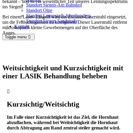
bekannt – und ist ein wesentlicher Teil unseres Leistungsspektrums
Standort Siegen-Am Bahnhof
ins Siegen!
Standort Olpe
Standort Lennestadt-Altenhundem
Bei einem Laser- Eingriff wird ein Excimer-Laserstrahl eingesetzt,
Standort Siegen-Sandstraße
um die Fehlsichtigkeiten zu korrigieren. Dieser Laserstrahl entfernt
Kontakt
mikroskopisch kleine Gewebemengen auf der Oberfläche des
Auges.
Toggle menu
Weitsichtigkeit und Kurzsichtigkeit mit
einer LASIK Behandlung beheben
Kurzsichtig/Weitsichtig
Im Falle einer Kurzsichtigkeit ist das Ziel, die Hornhaut
abzuflachen, während bei Weitsichtigkeit die Hornhaut
durch Abtragung am Rand zentral steiler gemacht wird.