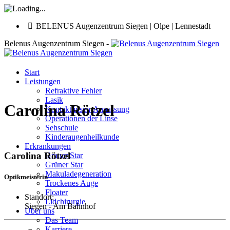
BELENUS Augenzentrum Siegen | Olpe | Lennestadt
Belenus Augenzentrum Siegen -
Start
Leistungen
Refraktive Fehler
Lasik
Carolina Rötzel
Kontaktlinsen-Anpassung
Operationen der Linse
Sehschule
Kinderaugenheilkunde
Erkrankungen
Carolina Rötzel
Grauer Star
Grüner Star
Makuladegeneration
Optikmeisterin
Trockenes Auge
Floater
Standort:
Lidchirurgie
Siegen - Am Bahnhof
Über uns
Das Team
Karriere