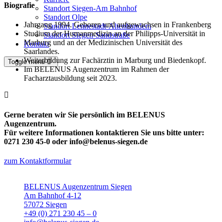
Biografie
Standort Siegen-Am Bahnhof
Standort Olpe
Jahrgang 1994. Geboren und aufgewachsen in Frankenberg
Standort Lennestadt-Altenhundem
Studium der Humanmedizin an der Philipps-Universität in
Standort Siegen-Sandstraße
Marburg und an der Medizinischen Universität des
Kontakt
Saarlandes.
Weiterbildung zur Fachärztin in Marburg und Biedenkopf.
Toggle menu
Im BELENUS Augenzentrum im Rahmen der
Facharztausbildung seit 2023.
Gerne beraten wir Sie persönlich im BELENUS
Augenzentrum.
Für weitere Informationen kontaktieren Sie uns bitte unter:
0271 230 45-0 oder info@belenus-siegen.de
zum Kontaktformular
BELENUS Augenzentrum Siegen
Am Bahnhof 4-12
57072 Siegen
+49 (0) 271 230 45 – 0