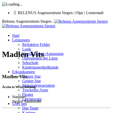
BELENUS Augenzentrum Siegen | Olpe | Lennestadt
Belenus Augenzentrum Siegen -
Start
Leistungen
Refraktive Fehler
Lasik
Madlen Vits
Kontaktlinsen-Anpassung
Operationen der Linse
Sehschule
Kinderaugenheilkunde
Erkrankungen
Madlen Vits
Grauer Star
Grüner Star
Makuladegeneration
Ärztin in Weiterbildung
Trockenes Auge
Floater
Standort:
Lidchirurgie
Siegen Sandstraße
Über uns
Das Team
Karriere