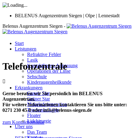
BELENUS Augenzentrum Siegen | Olpe | Lennestadt
Belenus Augenzentrum Siegen -
Start
Leistungen
Refraktive Fehler
Lasik
Telefonzentrale
Kontaktlinsen-Anpassung
Operationen der Linse
Sehschule
Kinderaugenheilkunde
Erkrankungen
Grauer Star
Gerne beraten wir Sie persönlich im BELENUS
Grüner Star
Augenzentrum.
Makuladegeneration
Für weitere Informationen kontaktieren Sie uns bitte unter:
Trockenes Auge
0271 230 45-0 oder info@belenus-siegen.de
Floater
Lidchirurgie
zum Kontaktformular
Über uns
Das Team
Karriere