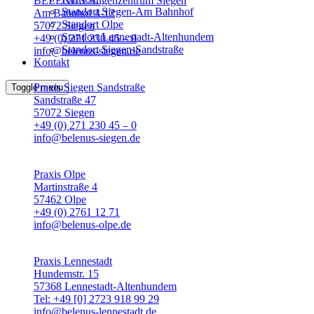
BELENUS Augenzentrum Siegen
Standort Siegen-Am Bahnhof
Am Bahnhof 4-12
Standort Olpe
57072 Siegen
Standort Lennestadt-Altenhundem
+49 (0) 271 230 45 – 0
Standort Siegen-Sandstraße
info@belenus-siegen.de
Kontakt
Praxis Siegen Sandstraße
Toggle menu
Sandstraße 47
57072 Siegen
+49 (0) 271 230 45 – 0
info@belenus-siegen.de
Praxis Olpe
Martinstraße 4
57462 Olpe
+49 (0) 2761 12 71
info@belenus-olpe.de
Praxis Lennestadt
Hundemstr. 15
57368 Lennestadt-Altenhundem
Tel: +49 [0] 2723 918 99 29
info@belenus-lennestadt.de